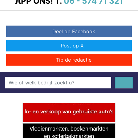
APP ONS!
T.
06 - 574 71 321
Deel op Facebook
Post op X
Tip de redactie