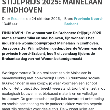
STIJLPRIJS 2025: MAINELAAN
EINDHOVEN
Door
Redactie
op
24 oktober 2025,
Bron:
Provincie Noord-
13:45 uur
Brabant
EINDHOVEN - De winnaar van De Brabantse Stijlprijs 2025
met als thema ‘Slim en snel bouwen, fijn wonen’ is het
industriële woningbouwproject Mainelaan in Eindhoven.
Juryvoorzitter Wilma Dirken, gedeputeerde Wonen van de
provincie Noord-Brabant, heeft dit vandaag tijdens de
Brabantse dag van het Wonen bekendgemaakt
Woningcorporatie Trudo realiseert aan de Mainelaan in
samenwerking met bouwbedrijf Hurks 18 duurzame sociale
huurwoningen in een koopwijk waar voorheen een school
stond. Het project doorbreekt weerstand, toont lef en zet in op
ecologisch bouwen met biobased materialen en volledige
houtbouw. De gemeenschappelijke tuin bevordert ontmoeting
en sociale samenhang en de parkeerplekken worden beperkt
maar zijn geschikt voor deelauto’s. De winnaar krijgt een