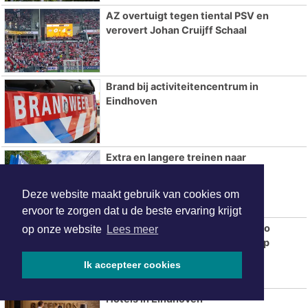
AZ overtuigt tegen tiental PSV en
verovert Johan Cruijff Schaal
Brand bij activiteitencentrum in
Eindhoven
Extra en langere treinen naar
Brabantsedag in Heeze
Deze website maakt gebruik van cookies om
ervoor te zorgen dat u de beste ervaring krijgt
Betaalbare trouwringen kopen: zo
op onze website
Lees meer
bespaar je zonder in te leveren op
kwaliteit
Ik accepteer cookies
Hotels in Eindhoven