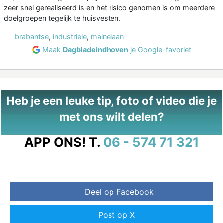
zeer snel gerealiseerd is en het risico genomen is om meerdere
doelgroepen tegelijk te huisvesten.
brabantse
,
industriele
,
mainelaan
Maak
Dagbladeindhoven
je Google-favoriet
Heb je een leuke tip, foto of video die je
met ons wilt delen?
APP ONS!
T.
06 - 574 71 321
Deel op Facebook
Post op X