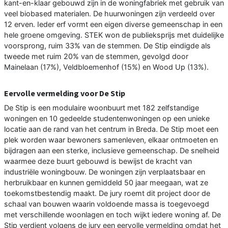
kant-en-klaar gebouwd zijn in de woningfabriek met gebruik van
veel biobased materialen. De huurwoningen zijn verdeeld over
12 erven. Ieder erf vormt een eigen diverse gemeenschap in een
hele groene omgeving. STEK won de publieksprijs met duidelijke
voorsprong, ruim 33% van de stemmen. De Stip eindigde als
tweede met ruim 20% van de stemmen, gevolgd door
Mainelaan (17%), Veldbloemenhof (15%) en Wood Up (13%).
Eervolle vermelding voor De Stip
De Stip is een modulaire woonbuurt met 182 zelfstandige
woningen en 10 gedeelde studentenwoningen op een unieke
locatie aan de rand van het centrum in Breda. De Stip moet een
plek worden waar bewoners samenleven, elkaar ontmoeten en
bijdragen aan een sterke, inclusieve gemeenschap. De snelheid
waarmee deze buurt gebouwd is bewijst de kracht van
industriële woningbouw. De woningen zijn verplaatsbaar en
herbruikbaar en kunnen gemiddeld 50 jaar meegaan, wat ze
toekomstbestendig maakt. De jury roemt dit project door de
schaal van bouwen waarin voldoende massa is toegevoegd
met verschillende woonlagen en toch wijkt iedere woning af. De
Stip verdient volgens de jury een eervolle vermelding omdat het