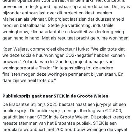
deuren openzetten voor de rest van de markt. Het concept is
bovendien redelijk goed inpasbaar op andere locaties. De jury is
bijzonder enthousiast over dit project en kiest unaniem
Mainelaan als winnaar. Dit project laat zien dat duurzaamheid
mooi en betaalbaar is. Stedelijke verdichting, industriële
woningbouw, klimaatadaptatie en kwaliteit van leefomgeving
gaan hand in hand. Met als resultaat prachtige ruime woningen!
Koen Waijers, commercieel directeur Hurks: "We zijn trots dat
we deze sociale huurwoningen CO2-negatief hebben kunnen
bouwen." Yolanda van der Zanden, projectmanager van
woningcorporatie Trudo: "In tegenstelling tot de andere
finalisten mogen deze woningen permanent blijven staan. En
daar zijn we heel trots op."
Publieksprijs gaat naar STEK in de Groote Wielen
De Brabantse Stijlprijs 2025 bestaat naast een juryprijs uit een
publieksprijs. De publieksprijs, een geldbedrag van € 2.500,
gaat dit jaar naar STEK in de Groote Wielen. Dit project kreeg de
meeste stemmen van het Brabantse publiek. STEK is een
modulaire woonbuurt met 200 houtbouw woningen die vrijwel