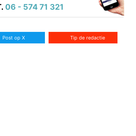
.
06 - 574 71 321
Post op X
Tip de redactie