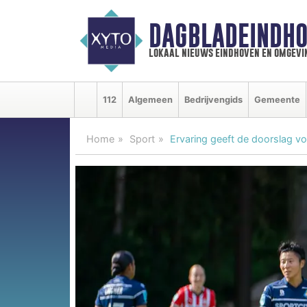
DAGBLADEINDHO
lokaal nieuws eindhoven en omgevi
112
Algemeen
Bedrijvengids
Gemeente
Home
Sport
Ervaring geeft de doorslag v