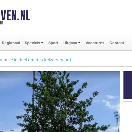
VEN.NL
ng
Regionaal
Specials
Sport
Uitgaan
Vacatures
Contact
remise in duel om des keizers baard