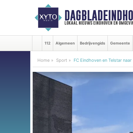
DAGBLADEINDHO
lokaal nieuws eindhoven en omgevi
112
Algemeen
Bedrijvengids
Gemeente
Home
Sport
FC Eindhoven en Telstar naar 