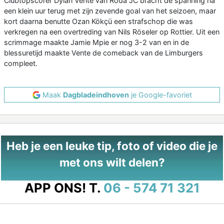
Clubtopscorer Dylan Vente van Roda JC bracht de spanning na
een klein uur terug met zijn zevende goal van het seizoen, maar
kort daarna benutte Ozan Kökçü een strafschop die was
verkregen na een overtreding van Nils Röseler op Rottier. Uit een
scrimmage maakte Jamie Mpie er nog 3-2 van en in de
blessuretijd maakte Vente de comeback van de Limburgers
compleet.
Maak
Dagbladeindhoven
je Google-favoriet
Heb je een leuke tip, foto of video die je
met ons wilt delen?
APP ONS!
T.
06 - 574 71 321