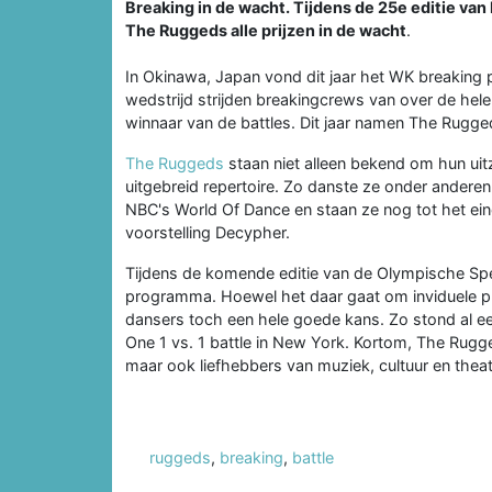
Breaking in de wacht. Tijdens de 25e editie va
The Ruggeds alle prijzen in de wacht
.
In Okinawa, Japan vond dit jaar het WK breaking pl
wedstrijd strijden breakingcrews van over de hele
winnaar van de battles. Dit jaar namen The Rugge
The Ruggeds
staan niet alleen bekend om hun uitz
uitgebreid repertoire. Zo danste ze onder anderen 
NBC's World Of Dance en staan ze nog tot het eind
voorstelling Decypher.
Tijdens de komende editie van de Olympische Spe
programma. Hoewel het daar gaat om inviduele pr
dansers toch een hele goede kans. Zo stond al eerd
One 1 vs. 1 battle in New York. Kortom, The Rugg
maar ook liefhebbers van muziek, cultuur en theat
ruggeds
,
breaking
,
battle