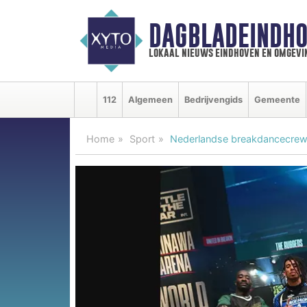
DAGBLADEINDHO
lokaal nieuws eindhoven en omgevi
112
Algemeen
Bedrijvengids
Gemeente
Home
Sport
Nederlandse breakdancecrew