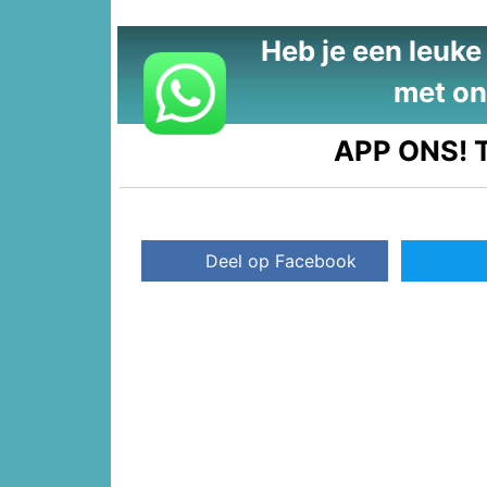
Heb je een leuke t
met on
APP ONS!
T
Deel op Facebook