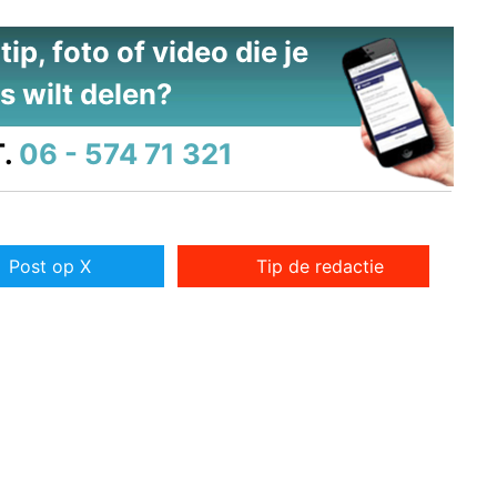
ip, foto of video die je
s wilt delen?
.
06 - 574 71 321
Post op X
Tip de redactie