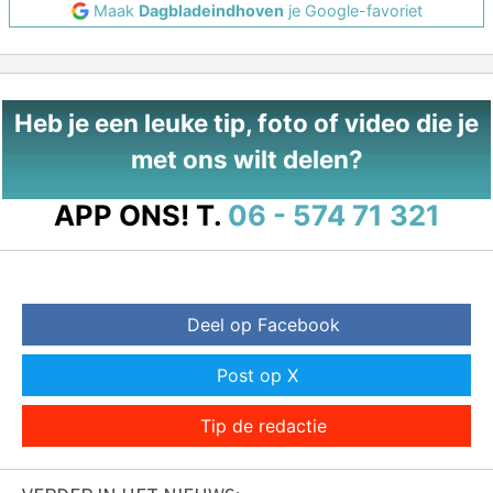
Maak
Dagbladeindhoven
je Google-favoriet
Heb je een leuke tip, foto of video die je
met ons wilt delen?
APP ONS!
T.
06 - 574 71 321
Deel op Facebook
Post op X
Tip de redactie