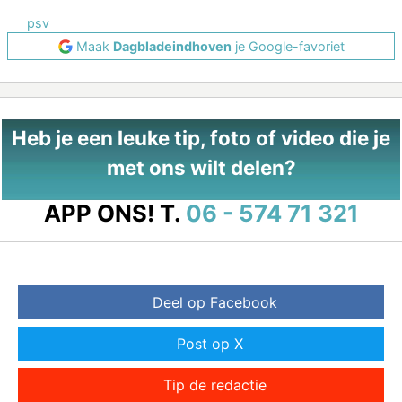
psv
Maak
Dagbladeindhoven
je Google-favoriet
Heb je een leuke tip, foto of video die je
met ons wilt delen?
APP ONS!
T.
06 - 574 71 321
Deel op Facebook
Post op X
Tip de redactie