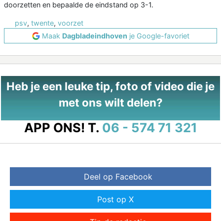
doorzetten en bepaalde de eindstand op 3-1.
psv
,
twente
,
voorzet
Maak
Dagbladeindhoven
je Google-favoriet
Heb je een leuke tip, foto of video die je
met ons wilt delen?
APP ONS!
T.
06 - 574 71 321
Deel op Facebook
Post op X