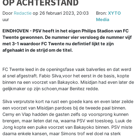
OP ACHTERSTAND
Door
Redactie
op
26 februari 2023, 20:03
Bron:
XYTO
uur
Media
EINDHOVEN - PSV heeft in het eigen Philips Stadion van FC
Twente gewonnen. De nummer vier versloeg de nummer vijf
met 3-1 waardoor FC Twente nu defintief lijkt te zijn
afgehaakt in de strijd om de titel.
FC Twente leed in de openingsfase vaak balverlies en dat werd
al snel afgestraft. Fabio Silva,voor het eerst in de basis, kopte
binnen na een voorzet van Bakayoko. Misidjan had even later de
gelijkmaker op zijn schoen,maar Benitez redde.
Silva verprutste kort na rust een goede kans en even later zeilde
een voorzet van Misidjan pardoes bij de tweede paal binnen.
Cerny en Vlap hadden de gasten zelfs op voorsprong kunnen
brengen, maar lieten dat na, waarna PSV wel toesloeg. Luuk de
Jong kopte een puike voorzet van Bakayoko binnen. PSV miste
daarna enkele kansen, maar Simons trof wel doel na sterk