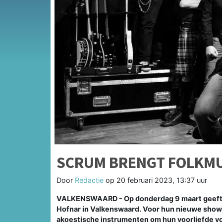
SCRUM BRENGT FOLKMU
Door
Redactie
op
20 februari 2023, 13:37 uur
VALKENSWAARD - Op donderdag 9 maart geeft d
Hofnar in Valkenswaard. Voor hun nieuwe show '
akoestische instrumenten om hun voorliefde voor