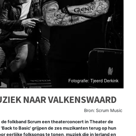
ZIEK NAAR VALKENSWAARD
Bron: Scrum Music
e folkband Scrum een theaterconcert in Theater de
Back to Basic' grijpen de zes muzikanten terug op hun
 eerlijke folksongs te tonen, muziek die in Ierland en