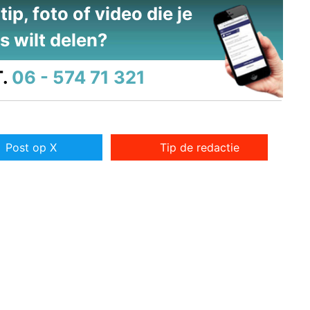
ip, foto of video die je
s wilt delen?
.
06 - 574 71 321
Post op X
Tip de redactie