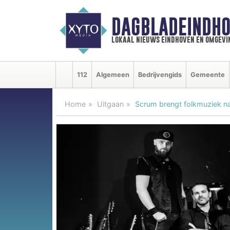
DAGBLADEINDHO
lokaal nieuws eindhoven en omgevi
112
Algemeen
Bedrijvengids
Gemeente
Home
Uitgaan
Scrum brengt folkmuziek n