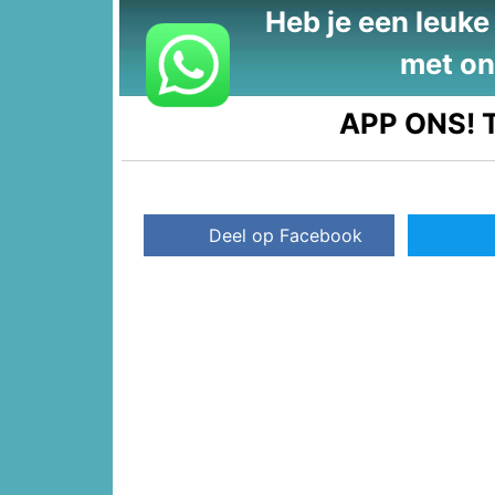
Heb je een leuke t
met on
APP ONS!
T
Deel op Facebook