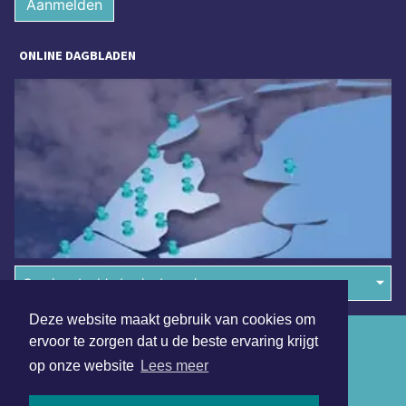
Aanmelden
ONLINE DAGBLADEN
Overige dagbladen in de regio
Deze website maakt gebruik van cookies om
Algemene voorwaarden
ervoor te zorgen dat u de beste ervaring krijgt
op onze website
Lees meer
Disclaimer
Privacy Statement