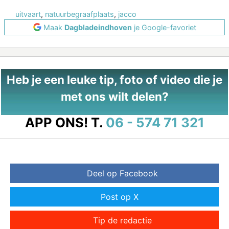
uitvaart
,
natuurbegraafplaats
,
jacco
Maak
Dagbladeindhoven
je Google-favoriet
Heb je een leuke tip, foto of video die je
met ons wilt delen?
APP ONS!
T.
06 - 574 71 321
Deel op Facebook
Post op X
Tip de redactie