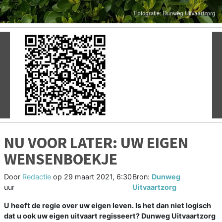
Vorige
V
NU VOOR LATER: UW EIGEN
WENSENBOEKJE
Door
Redactie
op
29 maart 2021, 6:30
Bron:
Dunweg
uur
Uitvaartzorg
U heeft de regie over uw eigen leven. Is het dan niet logisch
dat u ook uw eigen uitvaart regisseert? Dunweg Uitvaartzorg