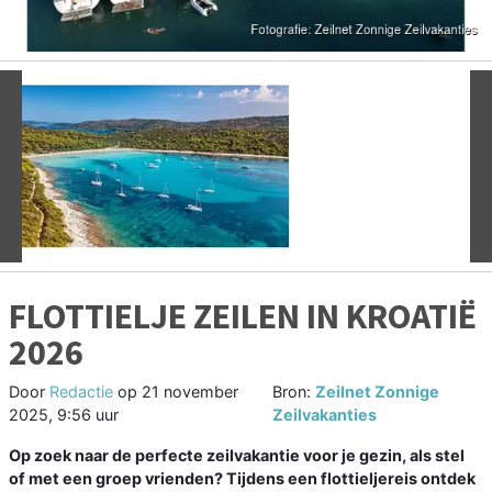
Vorige
V
FLOTTIELJE ZEILEN IN KROATIË
2026
Door
Redactie
op
21 november
Bron:
Zeilnet Zonnige
2025, 9:56 uur
Zeilvakanties
Op zoek naar de perfecte zeilvakantie voor je gezin, als stel
of met een groep vrienden? Tijdens een flottieljereis ontdek