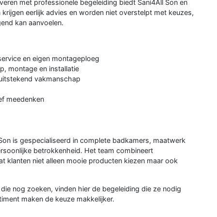
overen met professionele begeleiding biedt Sani4All Son en
 krijgen eerlijk advies en worden niet overstelpt met keuzes,
igend kan aanvoelen.
rvice en eigen montageploeg
p, montage en installatie
t uitstekend vakmanschap
ief meedenken
 Son is gespecialiseerd in complete badkamers, maatwerk
ersoonlijke betrokkenheid. Het team combineert
at klanten niet alleen mooie producten kiezen maar ook
n die nog zoeken, vinden hier de begeleiding die ze nodig
timent maken de keuze makkelijker.