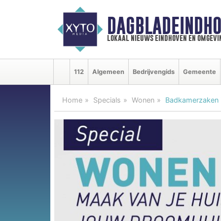
DAGBLADEINDHO
lokaal nieuws eindhoven en omgevi
112
Algemeen
Bedrijvengids
Gemeente
Home
Specials
Wonen
Badkamerzaken 