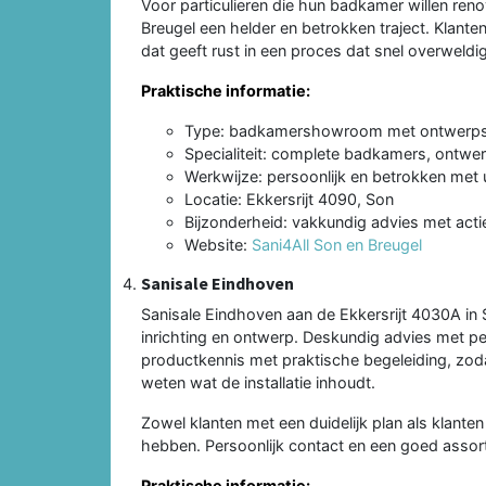
Voor particulieren die hun badkamer willen ren
Breugel een helder en betrokken traject. Klanten
dat geeft rust in een proces dat snel overweld
Praktische informatie:
Type: badkamershowroom met ontwerpse
Specialiteit: complete badkamers, ontwer
Werkwijze: persoonlijk en betrokken me
Locatie: Ekkersrijt 4090, Son
Bijzonderheid: vakkundig advies met act
Website:
Sani4All Son en Breugel
Sanisale Eindhoven
Sanisale Eindhoven aan de Ekkersrijt 4030A in
inrichting en ontwerp. Deskundig advies met p
productkennis met praktische begeleiding, zod
weten wat de installatie inhoudt.
Zowel klanten met een duidelijk plan als klante
hebben. Persoonlijk contact en een goed assor
Praktische informatie: