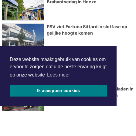
Brabantsedag in Heeze
PSV ziet Fortuna Sittard in slotfase op
gelijke hoogte komen
Hypotheker-Beekloop 2026
Deze website maakt gebruik van cookies om
ervoor te zorgen dat u de beste ervaring krijgt
op onze website
Lees meer
Elektrische auto vliegt tijdens opladen in
Ik accepteer cookies
brand aan Frits Verhagenstraat in
Veldhoven
ONZE
PARTNERS