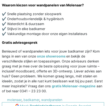
Waarom kiezen voor wandpanelen van Molenaar?
✔ Snelle plaatsing zonder sloopwerk
✔ Onderhoudsvriendelijk & hygiënisch
✔ Waterdicht & duurzaam
✔ Stijlvol in elke badkamer
✔ Vakkundige montage door onze eigen installateurs
Gratis adviesgesprek
Benieuwd of wandpanelen iets voor jouw badkamer zijn? Kom
langs in een van onze
onze showrooms
en bekijk de
verschillende stijlen en toepassingen. Onze adviseurs denken
graag met je mee over de beste oplossing voor jouw ruimte –
inclusief moodboard, offerte en 3D-ontwerp. Liever advies aan
huis? Geen probleem. We komen graag langs, mét stalen en
ideeën, zodat je in alle rust kunt beslissen wat bij jou past. Eerst
meer inspiratie? Vraag dan ons
gratis Molenaar-magazine
aan
of bel naar 0341 – 23 23 00.
molenaar
,
badkamer
,
wandpanelen
Maak
Dagbladeindhoven
je Google-favoriet