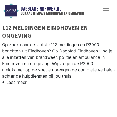
DAGBLADEINDHOVEN.NL
lokaal nieuws eindhoven en omgeving
112 MELDINGEN EINDHOVEN EN
OMGEVING
Op zoek naar de laatste 112 meldingen en P2000
berichten uit Eindhoven? Op Dagblad Eindhoven vind je
alle inzetten van brandweer, politie en ambulance in
Eindhoven en omgeving. Wij volgen de P2000
meldkamer op de voet en brengen de complete verhalen
achter de hulpdiensten bij jou thuis.
P2000 MELDINGEN EINDHOVEN
Van incidenten op de A2 en de Ring Eindhoven tot
meldingen in Woensel, Gestel, Stratum en andere
stadsdelen — wij brengen het complete 112-nieuws uit
Eindhoven.