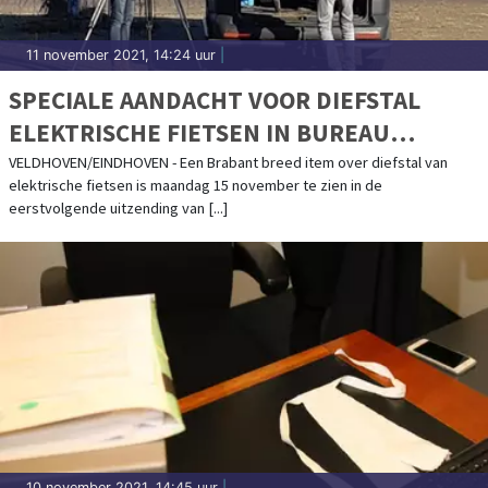
11 november 2021, 14:24 uur
|
SPECIALE AANDACHT VOOR DIEFSTAL
ELEKTRISCHE FIETSEN IN BUREAU
BRABANT
VELDHOVEN/EINDHOVEN - Een Brabant breed item over diefstal van
elektrische fietsen is maandag 15 november te zien in de
eerstvolgende uitzending van [...]
10 november 2021, 14:45 uur
|