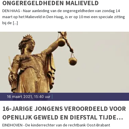
ONGEREGELDHEDEN MALIEVELD
DEN HAAG - Naar aanleiding van de ongeregeldheden van zondag 14
maart op het Malieveld in Den Haag, is er op 10 mei een speciale zitting
bij de [...]
16 maart 2021, 15:40 uur
|
16-JARIGE JONGENS VEROORDEELD VOOR
OPENLIJK GEWELD EN DIEFSTAL TIJDENS
RELLEN IN EINDHOVEN
EINDHOVEN - De kinderrechter van de rechtbank Oost-Brabant