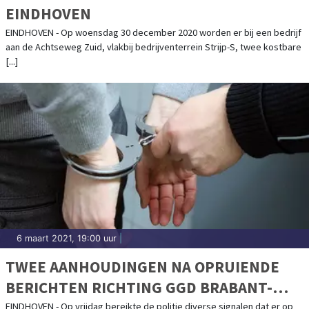
EINDHOVEN
EINDHOVEN - Op woensdag 30 december 2020 worden er bij een bedrijf
aan de Achtseweg Zuid, vlakbij bedrijventerrein Strijp-S, twee kostbare
[...]
6 maart 2021, 19:00 uur
|
TWEE AANHOUDINGEN NA OPRUIENDE
BERICHTEN RICHTING GGD BRABANT-
ZUIDOOST EINDHOVEN
EINDHOVEN - Op vrijdag bereikte de politie diverse signalen dat er op