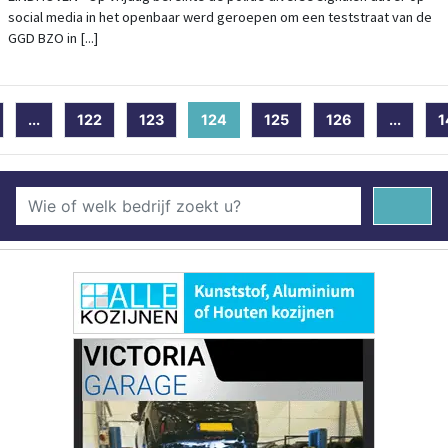
social media in het openbaar werd geroepen om een teststraat van de
GGD BZO in [...]
...
122
123
124
(current)
125
126
...
1