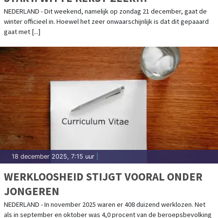
ONWAARSCHIJNLIJK, MAAR WEL FLINK
NEDERLAND - Dit weekend, namelijk op zondag 21 december, gaat de
winter officieel in. Hoewel het zeer onwaarschijnlijk is dat dit gepaaard
KOUDER
gaat met [...]
18 december 2025, 7:15 uur
|
WERKLOOSHEID STIJGT VOORAL ONDER
JONGEREN
NEDERLAND - In november 2025 waren er 408 duizend werklozen. Net
als in september en oktober was 4,0 procent van de beroepsbevolking