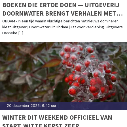
BOEKEN DIE ERTOE DOEN — UITGEVERIJ
DOORNWATER BRENGT VERHALEN MET
EEN GEWETEN
OBDAM - In een tijd waarin vluchtige berichten het nieuws domineren,
kiest Uitgeverij Doornwater uit Obdam juist voor verdieping. Uitgevers
Hanneke [...]
20 december 2025, 6:42 uur
|
WINTER DIT WEEKEND OFFICIEEL VAN
START. WITTE KERST ZEER