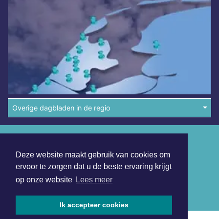
Overige dagbladen in de regio
Algemene voorwaarden
Deze website maakt gebruik van cookies om
Disclaimer
ervoor te zorgen dat u de beste ervaring krijgt
Privacy Statement
op onze website
Lees meer
Copyright (c) 2026 | Dagbladeindhoven.nl - Alle rechten
voorbehouden
Ik accepteer cookies