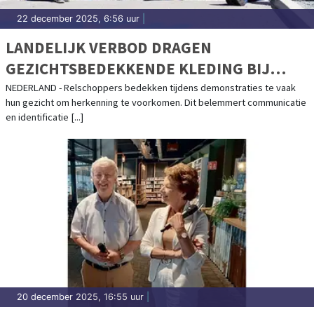
22 december 2025, 6:56 uur
|
LANDELIJK VERBOD DRAGEN
GEZICHTSBEDEKKENDE KLEDING BIJ
DEMONSTRATIES!
NEDERLAND - Relschoppers bedekken tijdens demonstraties te vaak
hun gezicht om herkenning te voorkomen. Dit belemmert communicatie
en identificatie [...]
20 december 2025, 16:55 uur
|