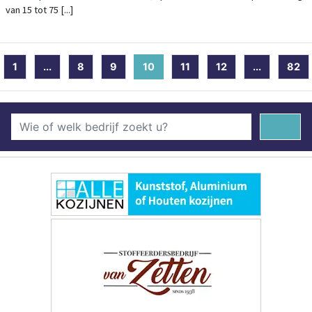
van 15 tot 75 [...]
1
...
8
9
10
(current)
11
12
...
82