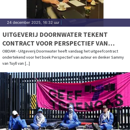
24 december 2025, 16:32 uur
|
UITGEVERIJ DOORNWATER TEKENT
CONTRACT VOOR PERSPECTIEF VAN
SAMMY VAN TUYLL
OBDAM - Uitgeverij Doornwater heeft vandaag het uitgeefcontract
ondertekend voor het boek Perspectief van auteur en denker Sammy
van Tuyll van [...]