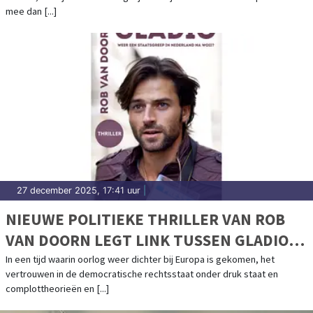
mee dan [...]
27 december 2025, 17:41 uur
|
NIEUWE POLITIEKE THRILLER VAN ROB
VAN DOORN LEGT LINK TUSSEN GLADIO
EN HEDENDAAGSE GEOPOLITIEKE
In een tijd waarin oorlog weer dichter bij Europa is gekomen, het
vertrouwen in de democratische rechtsstaat onder druk staat en
SPANNINGEN
complottheorieën en [...]