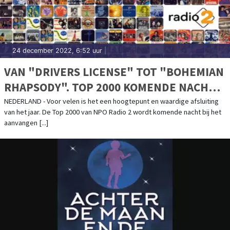
24 december 2022, 6:52 uur
|
VAN "DRIVERS LICENSE" TOT "BOHEMIAN
RHAPSODY". TOP 2000 KOMENDE NACHT
VAN START
NEDERLAND - Voor velen is het een hoogtepunt en waardige afsluiting
van het jaar. De Top 2000 van NPO Radio 2 wordt komende nacht bij het
aanvangen [...]