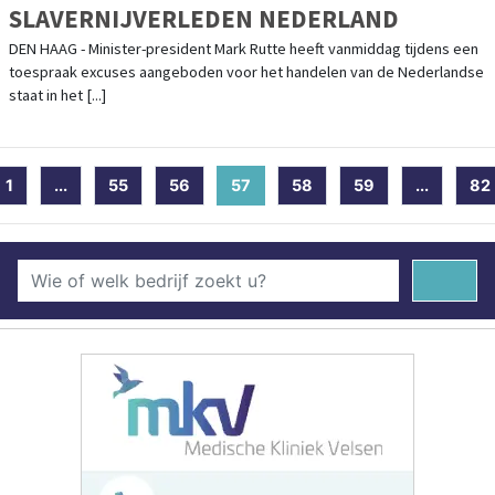
SLAVERNIJVERLEDEN NEDERLAND
DEN HAAG - Minister-president Mark Rutte heeft vanmiddag tijdens een
toespraak excuses aangeboden voor het handelen van de Nederlandse
staat in het [...]
1
...
55
56
57
(current)
58
59
...
82