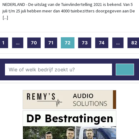
TUINVLINDERTELLING
NEDERLAND - De uitslag van de Tuinvlindertelling 2021 is bekend. Van 5
juli t/m 25 juli hebben meer dan 4000 tuinbezitters doorgegeven aan De
[...]
1
...
70
71
72
(current)
73
74
...
82