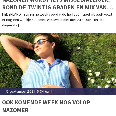
ROND DE TWINTIG GRADEN EN MIX VAN
ZON EN WOLKEN
NEDERLAND - Een ruime week voordat de herfst officieel intreedt volgt
er nog een weekje nazomer. Weliswaar niet met zulke schitterende
dagen als [...]
5 september 2021, 5:34 uur
|
OOK KOMENDE WEEK NOG VOLOP
NAZOMER