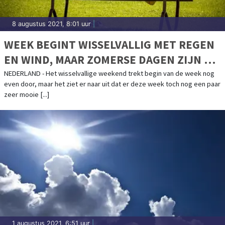
8 augustus 2021, 8:01 uur
|
WEEK BEGINT WISSELVALLIG MET REGEN
EN WIND, MAAR ZOMERSE DAGEN ZIJN OP
KOMST
NEDERLAND - Het wisselvallige weekend trekt begin van de week nog
even door, maar het ziet er naar uit dat er deze week toch nog een paar
zeer mooie [...]
1 augustus 2021, 6:51 uur
|