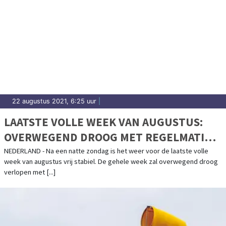
22 augustus 2021, 6:25 uur
|
LAATSTE VOLLE WEEK VAN AUGUSTUS:
OVERWEGEND DROOG MET REGELMATIG
ZON
NEDERLAND - Na een natte zondag is het weer voor de laatste volle
week van augustus vrij stabiel. De gehele week zal overwegend droog
verlopen met [...]