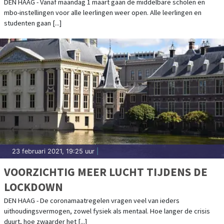
WEER OPEN. WAT BETEKENT DAT?
DEN HAAG - Vanaf maandag 1 maart gaan de middelbare scholen en
mbo-instellingen voor alle leerlingen weer open. Alle leerlingen en
studenten gaan [...]
23 februari 2021, 19:25 uur
|
VOORZICHTIG MEER LUCHT TIJDENS DE
LOCKDOWN
DEN HAAG - De coronamaatregelen vragen veel van ieders
uithoudingsvermogen, zowel fysiek als mentaal. Hoe langer de crisis
duurt, hoe zwaarder het [...]