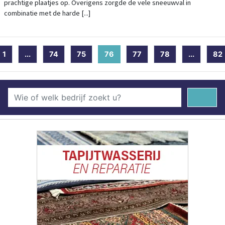
prachtige plaatjes op. Overigens zorgde de vele sneeuwval in
combinatie met de harde [...]
1
...
74
75
76
(current)
77
78
...
82