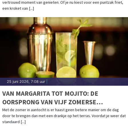
vertrouwd moment van genieten. Of je nu kiest voor een puntzak friet,
een kroket van [...]
25 juni 2026, 7:08 uur
|
VAN MARGARITA TOT MOJITO: DE
OORSPRONG VAN VIJF ZOMERSE
COCKTAILKLASSIEKERS
Met de zomer in aantocht is er haast geen betere manier om de dag
door te brengen dan met een drankje op het terras. Voordat je weer dat
standaard [...]