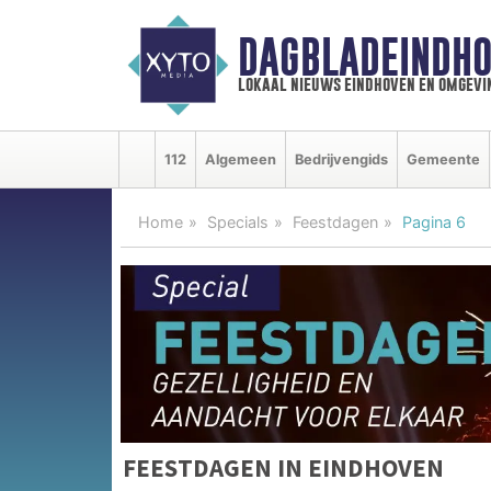
DAGBLADEINDHO
lokaal nieuws eindhoven en omgevi
112
Algemeen
Bedrijvengids
Gemeente
Home
Specials
Feestdagen
Pagina 6
FEESTDAGEN IN EINDHOVEN