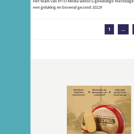
Het team van XYTO Media wenst u geweldige feestdage
een gelukkig en bovenal gezond 2022!!
1
...
Vorige