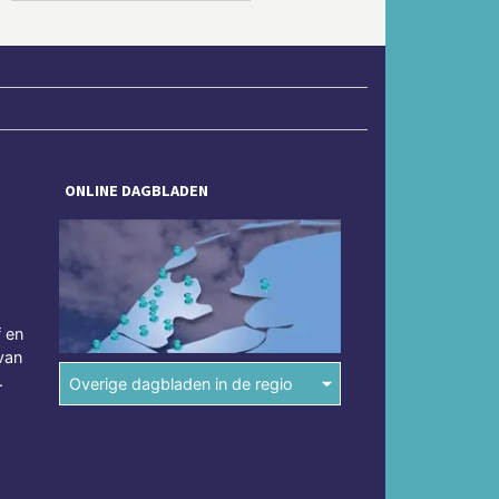
ONLINE DAGBLADEN
f en
van
.
Overige dagbladen in de regio