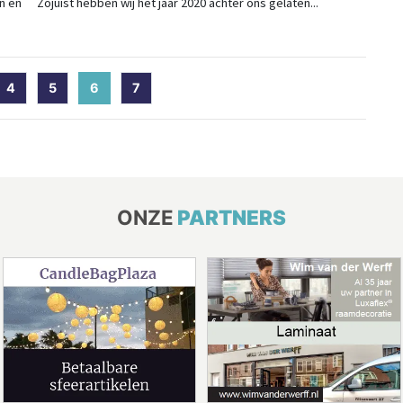
n en
Zojuist hebben wij het jaar 2020 achter ons gelaten...
4
5
6
(current)
7
ONZE
PARTNERS