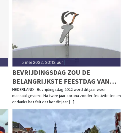
5 mei 2022, 20:12 uur
|
BEVRIJDINGSDAG ZOU DE
BELANGRIJKSTE FEESTDAG VAN
HET JAAR MOETEN ZIJN
NEDERLAND - Bevrijdingsdag 2022 werd dit jaar weer
massaal gevierd. Na twee jaar corona zonder festiviteiten en
ondanks het feit dat het dit jaar [...]