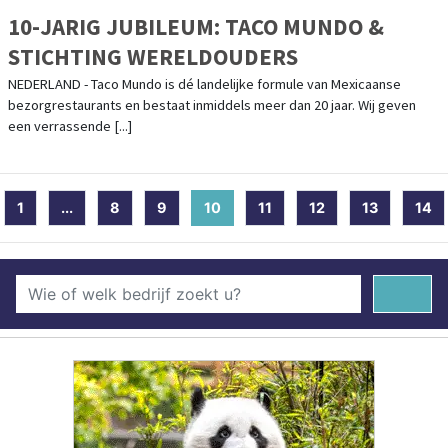
10-JARIG JUBILEUM: TACO MUNDO &
STICHTING WERELDOUDERS
NEDERLAND - Taco Mundo is dé landelijke formule van Mexicaanse
bezorgrestaurants en bestaat inmiddels meer dan 20 jaar. Wij geven
een verrassende [...]
1
...
8
9
10
(current)
11
12
13
14