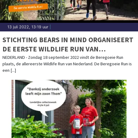
13 juli 2022, 13:19 uur
|
STICHTING BEARS IN MIND ORGANISEERT
DE EERSTE WILDLIFE RUN VAN
NEDERLAND
NEDERLAND - Zondag 18 september 2022 vindt de Beregoeie Run
plaats, de allereerste Wildlife Run van Nederland. De Beregoeie Run is
een [...]