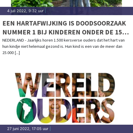
4 juli 2022, 9:32 uur
|
EEN HARTAFWIJKING IS DOODSOORZAAK
NUMMER 1 BIJ KINDEREN ONDER DE 15
JAAR. STRIJD MEE TIJDENS DE
NEDERLAND - Jaarlijks horen 1.500 kersverse ouders dat het hart van
hun kindje niet helemaal gezond is. Hun kind is een van de meer dan
LANDELIJKE COLLECTEWEEK VAN
25.000 [...]
STICHTING HARTEKIND!
27 juni 2022, 17:05 uur
|