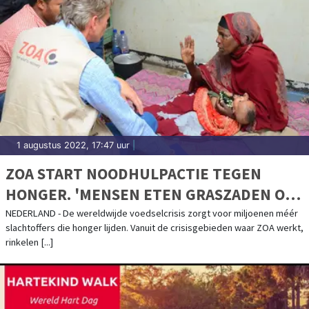
1 augustus 2022, 17:47 uur
|
ZOA START NOODHULPACTIE TEGEN
HONGER. 'MENSEN ETEN GRASZADEN OM
TE OVERLEVEN'
NEDERLAND - De wereldwijde voedselcrisis zorgt voor miljoenen méér
slachtoffers die honger lijden. Vanuit de crisisgebieden waar ZOA werkt,
rinkelen [...]