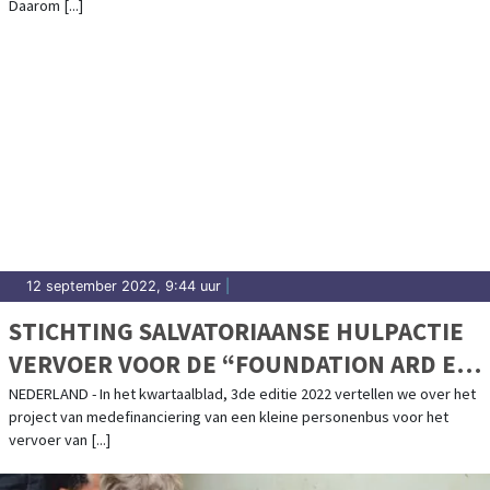
Daarom [...]
12 september 2022, 9:44 uur
|
STICHTING SALVATORIAANSE HULPACTIE
VERVOER VOOR DE “FOUNDATION ARD EL
AMAL”
NEDERLAND - In het kwartaalblad, 3de editie 2022 vertellen we over het
project van medefinanciering van een kleine personenbus voor het
vervoer van [...]