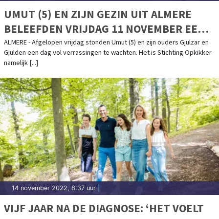
UMUT (5) EN ZIJN GEZIN UIT ALMERE
BELEEFDEN VRIJDAG 11 NOVEMBER EEN
WELVERDIENDE OPKIKKERDAG VOL
ALMERE - Afgelopen vrijdag stonden Umut (5) en zijn ouders Gjulzar en
Gjulden een dag vol verrassingen te wachten. Het is Stichting Opkikker
VERRASSINGEN!
namelijk [...]
14 november 2022, 8:37 uur
|
VIJF JAAR NA DE DIAGNOSE: ‘HET VOELT