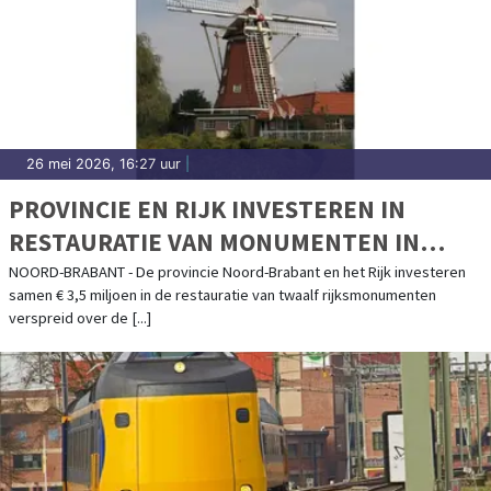
26 mei 2026, 16:27 uur
|
PROVINCIE EN RIJK INVESTEREN IN
RESTAURATIE VAN MONUMENTEN IN
ZUIDOOST-BRABANT
NOORD-BRABANT - De provincie Noord-Brabant en het Rijk investeren
samen € 3,5 miljoen in de restauratie van twaalf rijksmonumenten
verspreid over de [...]