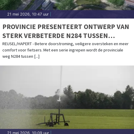
21 mei 2026, 10:47 uur
|
PROVINCIE PRESENTEERT ONTWERP VAN
STERK VERBETERDE N284 TUSSEN
REUSEL EN HAPERT
REUSEL/HAPERT - Betere doorstroming, veiligere oversteken en meer
comfort voor fietsers. Met een serie ingrepen wordt de provinciale
weg N284 tussen [...]
21 mei 2026, 10:09 uur
|