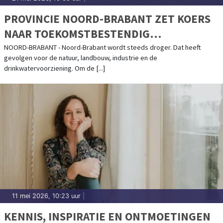
PROVINCIE NOORD-BRABANT ZET KOERS
NAAR TOEKOMSTBESTENDIG
GRONDWATERGEBRUIK
NOORD-BRABANT - Noord-Brabant wordt steeds droger. Dat heeft
gevolgen voor de natuur, landbouw, industrie en de
drinkwatervoorziening. Om de [...]
11 mei 2026, 10:23 uur
|
KENNIS, INSPIRATIE EN ONTMOETINGEN