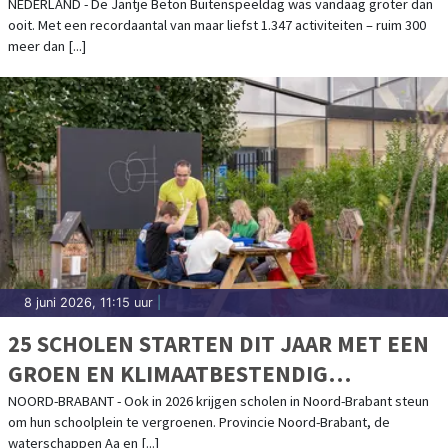
SPEELJAAR
NEDERLAND - De Jantje Beton Buitenspeeldag was vandaag groter dan
ooit. Met een recordaantal van maar liefst 1.347 activiteiten – ruim 300
meer dan [...]
8 juni 2026, 11:15 uur
|
25 SCHOLEN STARTEN DIT JAAR MET EEN
GROEN EN KLIMAATBESTENDIG
SCHOOLPLEIN
NOORD-BRABANT - Ook in 2026 krijgen scholen in Noord-Brabant steun
om hun schoolplein te vergroenen. Provincie Noord-Brabant, de
waterschappen Aa en [...]