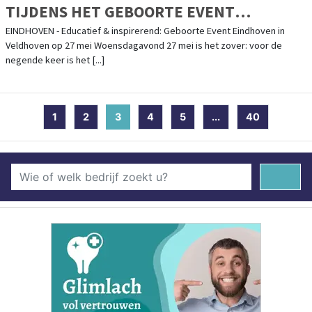
TIJDENS HET GEBOORTE EVENT
EINDHOVEN IN VELDHOVEN OP 27 MEI
EINDHOVEN - Educatief & inspirerend: Geboorte Event Eindhoven in
Veldhoven op 27 mei Woensdagavond 27 mei is het zover: voor de
2026
negende keer is het [...]
1
2
3
(current)
4
5
...
40