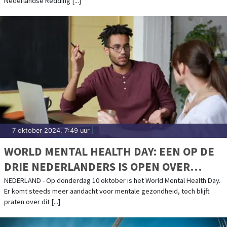
Nederlandse Redding [...]
7 oktober 2024, 7:49 uur
|
WORLD MENTAL HEALTH DAY: EEN OP DE
DRIE NEDERLANDERS IS OPEN OVER
MENTALE GEZONDHEID
NEDERLAND - Op donderdag 10 oktober is het World Mental Health Day.
Er komt steeds meer aandacht voor mentale gezondheid, toch blijft
praten over dit [...]