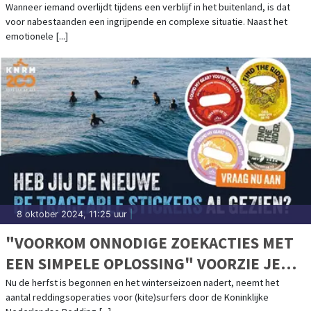
Wanneer iemand overlijdt tijdens een verblijf in het buitenland, is dat
voor nabestaanden een ingrijpende en complexe situatie. Naast het
emotionele [...]
8 oktober 2024, 11:25 uur
|
"VOORKOM ONNODIGE ZOEKACTIES MET
EEN SIMPELE OPLOSSING" VOORZIE JE
SURFSPULLEN VAN BETRACEABLE
Nu de herfst is begonnen en het winterseizoen nadert, neemt het
aantal reddingsoperaties voor (kite)surfers door de Koninklijke
STICKERS