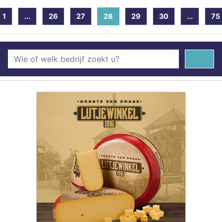
1
...
26
27
28
(current)
29
30
...
75