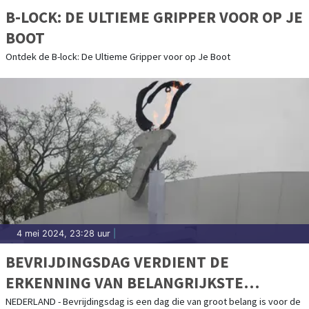
B-LOCK: DE ULTIEME GRIPPER VOOR OP JE
BOOT
Ontdek de B-lock: De Ultieme Gripper voor op Je Boot
4 mei 2024, 23:28 uur
|
BEVRIJDINGSDAG VERDIENT DE
ERKENNING VAN BELANGRIJKSTE
FEESTDAG VAN HET JAAR
NEDERLAND - Bevrijdingsdag is een dag die van groot belang is voor de