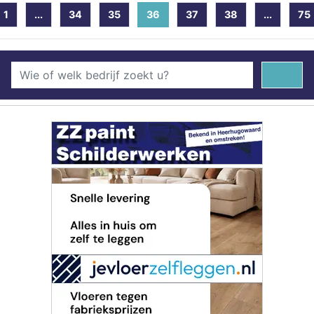
1
...
34
35
36
(current)
37
38
...
75