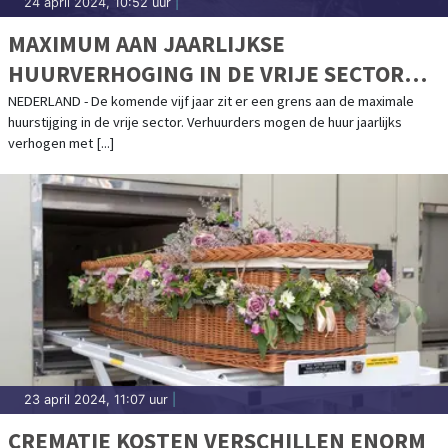
24 april 2024, 10:52 uur
|
MAXIMUM AAN JAARLIJKSE
HUURVERHOGING IN DE VRIJE SECTOR
BLIJFT GELDEN TOT 1 MEI 2029
NEDERLAND - De komende vijf jaar zit er een grens aan de maximale
huurstijging in de vrije sector. Verhuurders mogen de huur jaarlijks
verhogen met [...]
23 april 2024, 11:07 uur
|
CREMATIE KOSTEN VERSCHILLEN ENORM