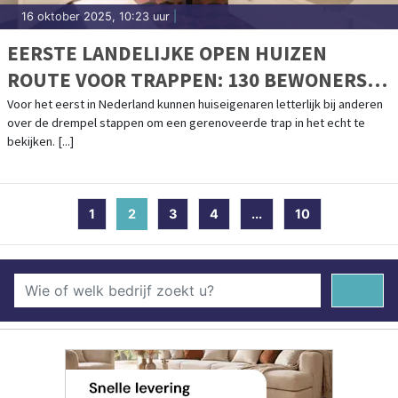
16 oktober 2025, 10:23 uur
|
EERSTE LANDELIJKE OPEN HUIZEN
ROUTE VOOR TRAPPEN: 130 BEWONERS
OPENEN HUN DEUREN
Voor het eerst in Nederland kunnen huiseigenaren letterlijk bij anderen
over de drempel stappen om een gerenoveerde trap in het echt te
bekijken. [...]
1
2
(current)
3
4
...
10