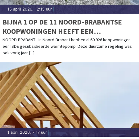
15 april 2026, 12:15 uur
|
BIJNA 1 OP DE 11 NOORD-BRABANTSE
KOOPWONINGEN HEEFT EEN
WARMTEPOMP
NOORD-BRABANT - In Noord-Brabant hebben al 60.926 koopwoningen
een ISDE gesubsidieerde warmtepomp. Deze duurzame regeling was
ook vorig jaar [...]
1 april 2026, 7:17 uur
|