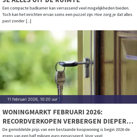
Een compacte badkamer kan verrassend veel mogelijkheden bieden.
Toch kan het inrichten ervan soms een puzzel zijn. Hoe zorg je dat alles
past zonder [...]
11 februari 2026, 10:20 uur
|
WONINGMARKT FEBRUARI 2026:
RECORDVERKOPEN VERBERGEN DIEPER
LIGGEND PROBLEEM
De gemiddelde prijs van een bestaande koopwoning is begin 2026 de
grens van een half miljoen euro gepasseerd. Voor veel