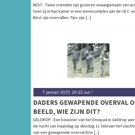
BEST - Twee vrienden zijn gisteren onaangenaam verras
toen zij in hun kamer in een wooncomplex aan de I.B.C.-w
Best zijn overvallen. Tips zijn [...]
7 januari 2021, 20:22 uur
|
DADERS GEWAPENDE OVERVAL O
BEELD, WIE ZIJN DIT?
GELDROP - Een bewoner van het Emopad in Geldrop wer
de nacht van maandag op dinsdag 11 februari het slacht
van een gewapende overval.Drie [...]