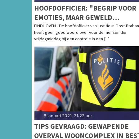
HOOFDOFFICIER: "BEGRIP VOOR
EMOTIES, MAAR GEWELD
ACCEPTEREN WIJ NOOIT"
EINDHOVEN - De hoofdofficier van justitie in Oost-Braban
heeft geen goed woord over voor de mensen die
vrijdagmiddag bij een controle in een [...]
8 januari 2021, 21:22 uur
|
TIPS GEVRAAGD: GEWAPENDE
OVERVAL WOONCOMPLEX IN BES