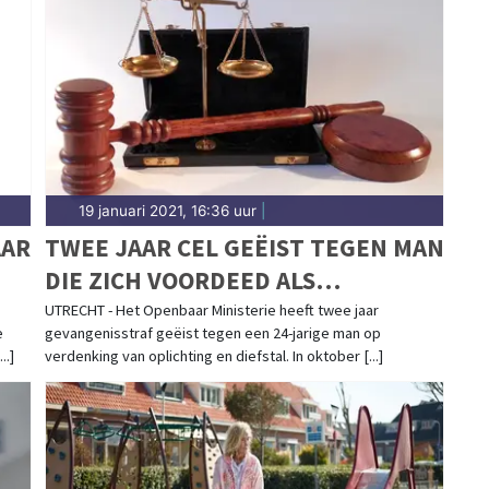
en tot meldingen in Woensel, Gestel, Stratum en
te 112-nieuws uit Eindhoven.
19 januari 2021, 16:36 uur
|
AAR
TWEE JAAR CEL GEËIST TEGEN MAN
DIE ZICH VOORDEED ALS
‘BLOEDPRIKKER’
UTRECHT - Het Openbaar Ministerie heeft twee jaar
e
gevangenisstraf geëist tegen een 24-jarige man op
..]
verdenking van oplichting en diefstal. In oktober [...]