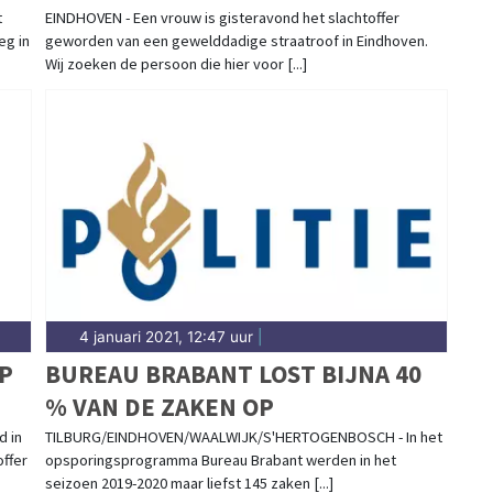
EINDHOVEN
t
EINDHOVEN - Een vrouw is gisteravond het slachtoffer
eg in
geworden van een gewelddadige straatroof in Eindhoven.
Wij zoeken de persoon die hier voor [...]
4 januari 2021, 12:47 uur
|
P
BUREAU BRABANT LOST BIJNA 40
% VAN DE ZAKEN OP
d in
TILBURG/EINDHOVEN/WAALWIJK/S'HERTOGENBOSCH - In het
offer
opsporingsprogramma Bureau Brabant werden in het
seizoen 2019-2020 maar liefst 145 zaken [...]