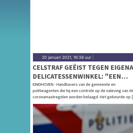
Van incidenten op de A2 en de Ring Eindhov
andere stadsdelen — wij brengen het comple
20 januari 2021, 16:38 uur
|
CELSTRAF GEËIST TEGEN EIGEN
DELICATESSENWINKEL: "EEN
STUITENDE VORM VAN
EINDHOVEN - Handhavers van de gemeente en
politieagenten die bij een controle op de naleving van d
EIGENRICHTING"
coronamaatregelen worden belaagd. Het gebeurde op [.