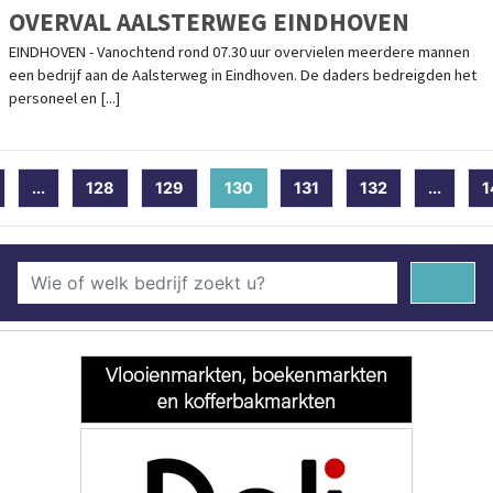
OVERVAL AALSTERWEG EINDHOVEN
EINDHOVEN - Vanochtend rond 07.30 uur overvielen meerdere mannen
een bedrijf aan de Aalsterweg in Eindhoven. De daders bedreigden het
personeel en [...]
...
128
129
130
(current)
131
132
...
1