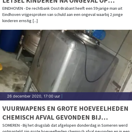
LETSEL KINDEREN NA ONGEVAL OP
EINDHOVENSE SKIBAAN
EINDHOVEN - De rechtbank Oost-Brabant heeft een 59-jarige man uit
Eindhoven vrijgesproken van schuld aan een ongeval waarbij 2 jonge
kinderen ernstig [...]
26 december 2020, 17:00 uur
|
VUURWAPENS EN GROTE HOEVEELHEDEN
CHEMISCH AFVAL GEVONDEN BIJ
ONDERZOEK ONTMANTELD DRUGSLAB
SOMEREN - Bij het drugslab dat afgelopen donderdag in Someren werd
ontmanteld zijn grote hoeveelheden chemisch afval gevonden en in een