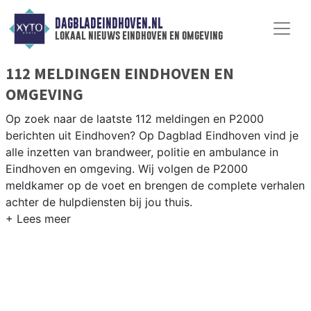
DAGBLADEINDHOVEN.NL
lokaal nieuws eindhoven en omgeving
112 MELDINGEN EINDHOVEN EN
OMGEVING
Op zoek naar de laatste 112 meldingen en P2000
berichten uit Eindhoven? Op Dagblad Eindhoven vind je
alle inzetten van brandweer, politie en ambulance in
Eindhoven en omgeving. Wij volgen de P2000
meldkamer op de voet en brengen de complete verhalen
achter de hulpdiensten bij jou thuis.
P2000 MELDINGEN EINDHOVEN
Van incidenten op de A2 en de Ring Eindhoven tot
meldingen in Woensel, Gestel, Stratum en andere
stadsdelen — wij brengen het complete 112-nieuws uit
Eindhoven.