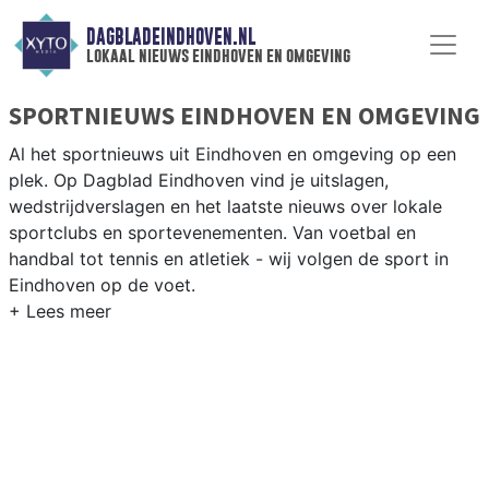
DAGBLADEINDHOVEN.NL
lokaal nieuws eindhoven en omgeving
SPORTNIEUWS EINDHOVEN EN OMGEVING
Al het sportnieuws uit Eindhoven en omgeving op een
plek. Op Dagblad Eindhoven vind je uitslagen,
wedstrijdverslagen en het laatste nieuws over lokale
sportclubs en sportevenementen. Van voetbal en
handbal tot tennis en atletiek - wij volgen de sport in
Eindhoven op de voet.
LOKALE SPORT EINDHOVEN
Van PSV en Jong PSV tot hockey bij Oranje-Rood en
atletiek bij Prins Hendrik — Eindhoven is een
internationale sportstad met een rijke tradities. Blijf op
de hoogte van alle sportieve uitslagen en prestaties in
Eindhoven.