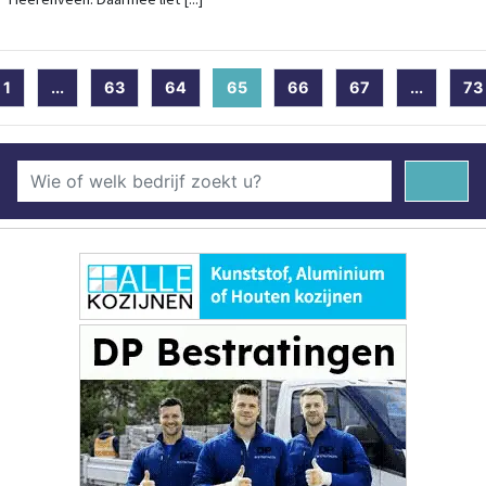
1
...
63
64
65
(current)
66
67
...
73