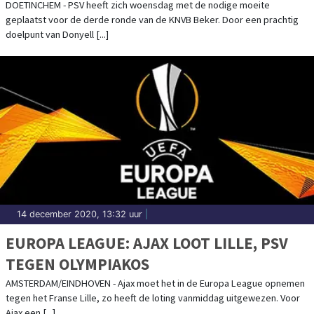
DOETINCHEM - PSV heeft zich woensdag met de nodige moeite
geplaatst voor de derde ronde van de KNVB Beker. Door een prachtig
doelpunt van Donyell [...]
14 december 2020, 13:32 uur
|
EUROPA LEAGUE: AJAX LOOT LILLE, PSV
TEGEN OLYMPIAKOS
AMSTERDAM/EINDHOVEN - Ajax moet het in de Europa League opnemen
tegen het Franse Lille, zo heeft de loting vanmiddag uitgewezen. Voor
Ajax een [...]