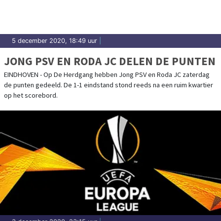
5 december 2020, 18:49 uur
|
JONG PSV EN RODA JC DELEN DE PUNTEN
EINDHOVEN - Op De Herdgang hebben Jong PSV en Roda JC zaterdag
de punten gedeeld. De 1-1 eindstand stond reeds na een ruim kwartier
op het scorebord.