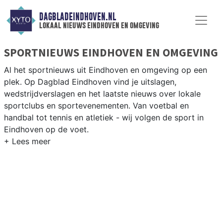
DAGBLADEINDHOVEN.NL
lokaal nieuws eindhoven en omgeving
SPORTNIEUWS EINDHOVEN EN OMGEVING
Al het sportnieuws uit Eindhoven en omgeving op een
plek. Op Dagblad Eindhoven vind je uitslagen,
wedstrijdverslagen en het laatste nieuws over lokale
sportclubs en sportevenementen. Van voetbal en
handbal tot tennis en atletiek - wij volgen de sport in
Eindhoven op de voet.
LOKALE SPORT EINDHOVEN
Van PSV en Jong PSV tot hockey bij Oranje-Rood en
atletiek bij Prins Hendrik — Eindhoven is een
internationale sportstad met een rijke tradities. Blijf op
de hoogte van alle sportieve uitslagen en prestaties in
Eindhoven.