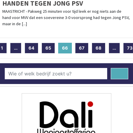
HANDEN TEGEN JONG PSV
MAASTRICHT - Pakweg 25 minuten voor tijd leek er nog niets aan de
hand voor MVV dat een soevereine 3-0 voorsprong had tegen Jong PSV,
maar in de [...]
1
...
64
65
66
(current)
67
68
...
73