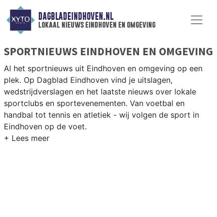
DAGBLADEINDHOVEN.NL
lokaal nieuws eindhoven en omgeving
SPORTNIEUWS EINDHOVEN EN OMGEVING
Al het sportnieuws uit Eindhoven en omgeving op een
plek. Op Dagblad Eindhoven vind je uitslagen,
wedstrijdverslagen en het laatste nieuws over lokale
sportclubs en sportevenementen. Van voetbal en
handbal tot tennis en atletiek - wij volgen de sport in
Eindhoven op de voet.
LOKALE SPORT EINDHOVEN
Van PSV en Jong PSV tot hockey bij Oranje-Rood en
atletiek bij Prins Hendrik — Eindhoven is een
internationale sportstad met een rijke tradities. Blijf op
de hoogte van alle sportieve uitslagen en prestaties in
Eindhoven.