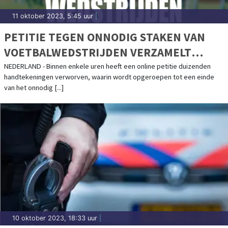
11 oktober 2023, 5:45 uur
|
PETITIE TEGEN ONNODIG STAKEN VAN
VOETBALWEDSTRIJDEN VERZAMELT
DUIZENDEN HANDTEKENINGEN IN
NEDERLAND - Binnen enkele uren heeft een online petitie duizenden
handtekeningen verworven, waarin wordt opgeroepen tot een einde
ENKELE UREN
van het onnodig [...]
10 oktober 2023, 18:33 uur
|