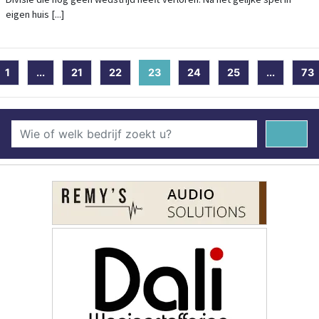
eigen huis [...]
1
...
21
22
23
(current)
24
25
...
73