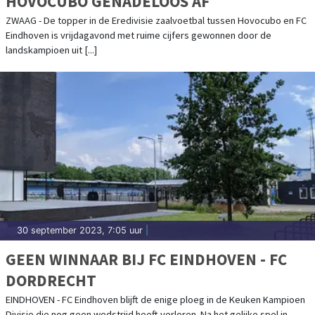
HOVOCUBO GENADELOOS AF
ZWAAG - De topper in de Eredivisie zaalvoetbal tussen Hovocubo en FC
Eindhoven is vrijdagavond met ruime cijfers gewonnen door de
landskampioen uit [...]
30 september 2023, 7:05 uur
|
GEEN WINNAAR BIJ FC EINDHOVEN - FC
DORDRECHT
EINDHOVEN - FC Eindhoven blijft de enige ploeg in de Keuken Kampioen
Divisie die nog geen wedstrijd heeft verloren. Na het gelijke spel in